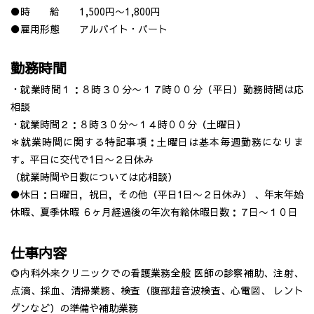
●時 給 1,500円〜1,800円
●雇用形態 アルバイト・パート
勤務時間
・就業時間１：８時３０分〜１７時００分（平日）勤務時間は応
相談
・就業時間２：８時３０分〜１４時００分（土曜日）
＊就業時間に関する特記事項：土曜日は基本毎週勤務になりま
す。平日に交代で1日〜２日休み
（就業時間や日数については応相談）
●休日：日曜日，祝日，その他（平日1日〜２日休み） 、年末年始
休暇、夏季休暇 ６ヶ月経過後の年次有給休暇日数：７日〜１０日
仕事内容
◎内科外来クリニックでの看護業務全般 医師の診察補助、注射、
点滴、採血、清掃業務、検査（腹部超音波検査、心電図、 レント
ゲンなど）の準備や補助業務